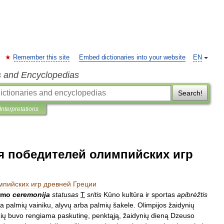
Remember this site
Embed dictionaries into your website
EN
s and Encyclopedias
Search!
Interpretations
я победителей олимпийскиx игр
мпийскиx
игр
древней
Греции
imo
ceremonija
statusas
T
sritis
Kūno
kultūra
ir
sportas
apibrėžtis
ba
palmių
vainiku
,
alyvų
arba
palmių
šakele
.
Olimpijos
žaidynių
ių
buvo
rengiama
paskutinę
,
penktąją
,
žaidynių
dieną
Dzeuso