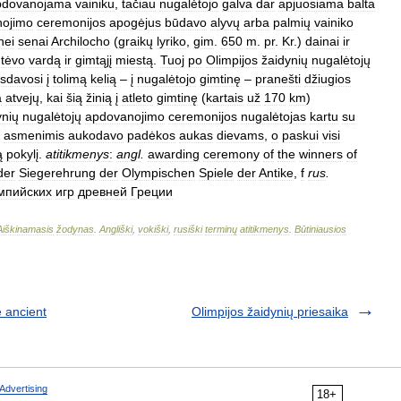
pdovanojama
vainiku
,
tačiau
nugalėtojo
galva
dar
apjuosiama
balta
ojimo
ceremonijos
apogėjus
būdavo
alyvų
arba
palmių
vainiko
nei
senai
Archilocho
(
graikų
lyriko
,
gim
.
650
m
.
pr
.
Kr
.)
dainai
ir
,
tėvo
vardą
ir
gimtąjį
miestą
.
Tuoj
po
Olimpijos
žaidynių
nugalėtojų
isdavosi
į
tolimą
kelią
–
į
nugalėtojo
gimtinę
–
pranešti
džiugios
a
atvejų
,
kai
šią
žinią
į
atleto
gimtinę
(
kartais
už
170
km
)
ynių
nugalėtojų
apdovanojimo
ceremonijos
nugalėtojas
kartu
su
asmenimis
aukodavo
padėkos
aukas
dievams
,
o
paskui
visi
ą
pokylį
.
atitikmenys
:
angl
.
awarding
ceremony
of
the
winners
of
der
Siegerehrung
der
Olympischen
Spiele
der
Antike
,
f
rus
.
мпийскиx
игр
древней
Греции
Aiškinamasis
žodynas
.
Angliški
,
vokiški
,
rusiški
terminų
atitikmenys
.
Būtiniausios
 ancient
Olimpijos žaidynių priesaika
Advertising
18+