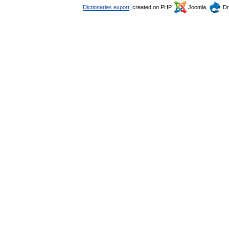
Dictionaries export
, created on PHP,
Joomla,
Dr