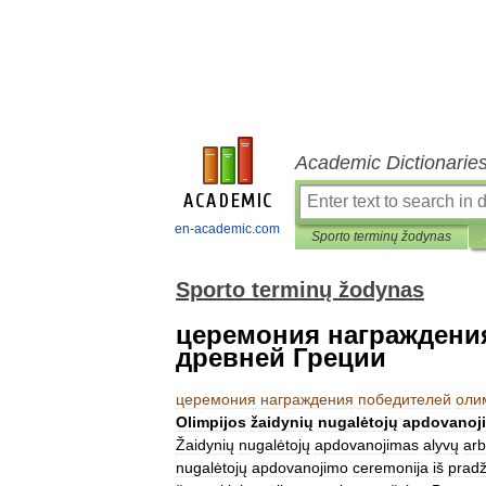
Academic Dictionarie
en-academic.com
Sporto terminų žodynas
Sporto terminų žodynas
церемония награждени
древней Греции
церемония
награждения
победителей
оли
Olimpijos
žaidynių
nugalėtojų
apdovanoj
Žaidynių
nugalėtojų
apdovanojimas
alyvų
ar
nugalėtojų
apdovanojimo
ceremonija
iš
pradž