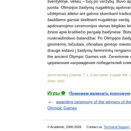
šventykloje
,
vėliau
–
tuoj
po
varžybų
.
Buvo
a
juosta
.
Olimpijos
žaidynių
nugalėtojų
apdovan
uždėjimas
atletui
ant
galvos
skambant
tradici
šaukliams
garsiai
skelbiant
nugalėtojo
vardą
apdovanojimo
ceremonijos
vienas
bėgikas
le
žinios
apie
kraštiečio
pergalę
žaidynėse
.
Būt
nuskraidindavo
balandžiai
.
Po
Olimpijos
žaid
giminėmis
,
bičiuliais
,
oficialiais
gimtojo
miesto
drauge
eidavo
į
žaidynių
šeimininkų
rengiam
the
ancient
Olympic
Games
vok
.
Zeremonie
церемония
награждения
победителей
оли
Sporto
terminų
žodynas
.
T
.
1
.
2
-
asis
patais
.
ir
papild
.
leid
.
:
žinios
.
2002
.
Игры ⚽
Поможем написать курсовую
awarding ceremony of the winners of the
Olympic Games
© Academic, 2000-2026
Contact us:
Technical Support
,